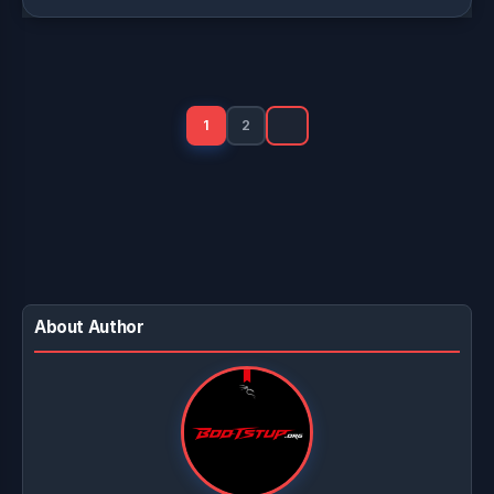
Posts
pagination
1
2
About Author